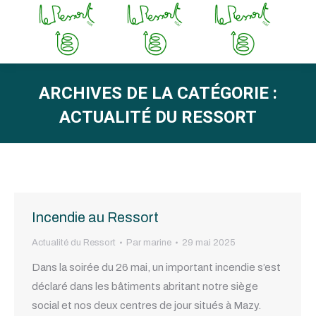
ARCHIVES DE LA CATÉGORIE :
ACTUALITÉ DU RESSORT
Vous êtes ici :
Incendie au Ressort
Actualité du Ressort
Par
marine
29 mai 2025
Dans la soirée du 26 mai, un important incendie s’est
déclaré dans les bâtiments abritant notre siège
social et nos deux centres de jour situés à Mazy.