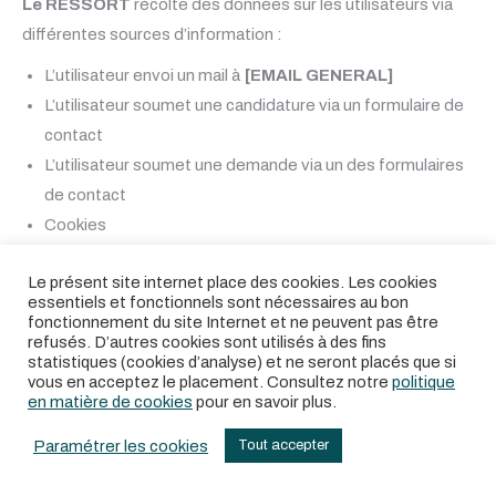
Le RESSORT
récolte des données sur les utilisateurs via
différentes sources d’information :
L’utilisateur envoi un mail à
[EMAIL GENERAL]
L’utilisateur soumet une candidature via un formulaire de
contact
L’utilisateur soumet une demande via un des formulaires
de contact
Cookies
Log serveur
Le présent site internet place des cookies. Les cookies
essentiels et fonctionnels sont nécessaires au bon
fonctionnement du site Internet et ne peuvent pas être
QUI TRAITE LES
refusés. D’autres cookies sont utilisés à des fins
statistiques (cookies d’analyse) et ne seront placés que si
vous en acceptez le placement. Consultez notre
politique
DONNÉES
en matière de cookies
pour en savoir plus.
PERSONNELLES DES
Paramétrer les cookies
Tout accepter
UTILISATEURS ?