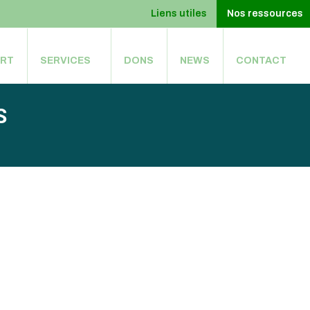
Liens utiles
Nos ressources
ORT
SERVICES
DONS
NEWS
CONTACT
ORT
SERVICES
DONS
NEWS
CONTACT
S