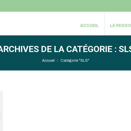
ACCUEIL
LE RESS
ACCUEIL
LE RESS
ARCHIVES DE LA CATÉGORIE :
SL
Vous êtes ici :
Accueil
Catégorie "SLS"