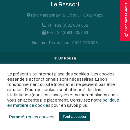
Le Ressort
Contactez-nous
Rue Marsannay-la-Côte 3 – 5032 Mazy
Tél. +32 (0)81 634 052
Fax +32 (0)81 635 093
Numéro d’entreprise : 0421.789.058
© By
Poush
Menu du bas
Le présent site internet place des cookies. Les cookies
essentiels et fonctionnels sont nécessaires au bon
fonctionnement du site Internet et ne peuvent pas être
refusés. D’autres cookies sont utilisés à des fins
statistiques (cookies d’analyse) et ne seront placés que si
vous en acceptez le placement. Consultez notre
politique
en matière de cookies
pour en savoir plus.
Paramétrer les cookies
Tout accepter