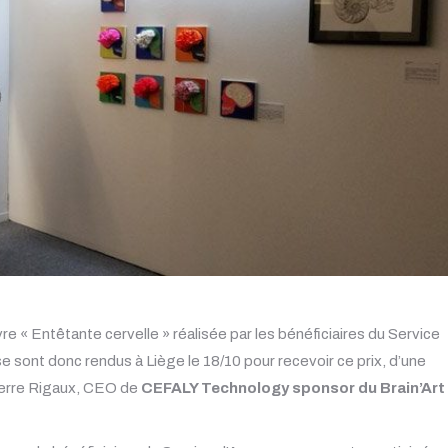
vre « Entêtante cervelle » réalisée par les bénéficiaires du Service
ont donc rendus à Liège le 18/10 pour recevoir ce prix, d’une
Pierre Rigaux, CEO de
CEFALY Technology sponsor du Brain’Art