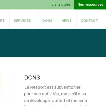
Liens utiles
Nos ressources
ORT
SERVICES
DONS
NEWS
CONTACT
ORT
SERVICES
DONS
NEWS
CONTACT
DONS
Le Ressort est subventionné
pour ses activités, mais s’il a pu
se développer autant et mener à