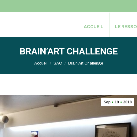
ACCUEIL
LE RESS
ACCUEIL
LE RESS
BRAIN’ART CHALLENGE
Vous êtes ici :
Accueil
SAC
Brain’Art Challenge
Sep
19
2018