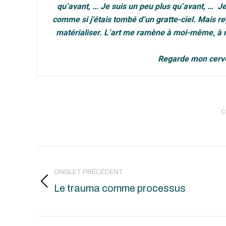
qu’avant, … Je suis un peu plus qu’avant, … J
comme si j’étais tombé d’un gratte-ciel. Mais r
matérialiser. L’art me ramène à moi-même, à ma
Regarde mon cervea
C
NAVIGATION
ONGLET PRÉCÉDENT
DE
Le trauma comme processus
Onglet
COMMENTAIRE
précédent